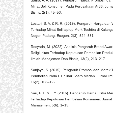
Satria, A. A. (2017). Pengaruh Harga, Promosi, da
Minat Beli Konsumen Pada Perusahaan A-36. Jurn
Bisnis, 2(1), 45–53.
Lestari, S. A. & R. R. (2019). Pengaruh Harga da
Terhadap Minat Beli laptop Merk Toshiba di Kalan
Negeri Padang. Ecogen, 2(3), 524–531.
Rosyada, M. (2022). Analisis Pengaruh Brand Awar
Religiusitas Terhadap Keputusan Pembelian Produk
Ilmiah Manajemen Dan Bisnis, 13(2), 213–217.
Sanjaya, S. (2015). Pengaruh Promosi dan Merek
Pembelian Pada PT. Sinar Sosro Medan. Jurnal Il
16(2), 108–122.
Sari, F. P. & T. Y. (2016). Pengaruh Harga, Citra 
Terhadap Keputusan Pembelian Konsumen. Jurnal 
Manajemen, 5(6), 1–15.