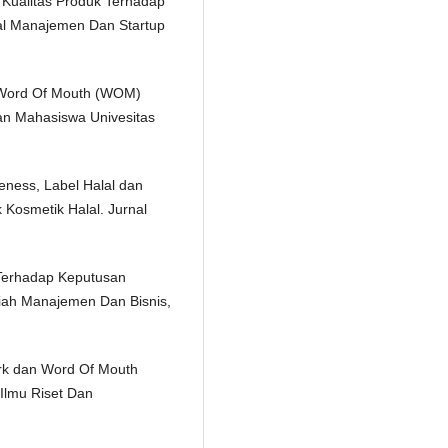
n Kualitas Produk Terhadap
al Manajemen Dan Startup
n Word Of Mouth (WOM)
gan Mahasiswa Univesitas
eness, Label Halal dan
 Kosmetik Halal. Jurnal
 Terhadap Keputusan
miah Manajemen Dan Bisnis,
Merk dan Word Of Mouth
Ilmu Riset Dan