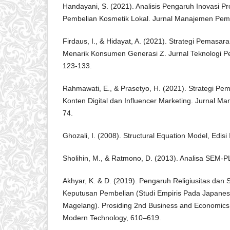
Handayani, S. (2021). Analisis Pengaruh Inovasi 
Pembelian Kosmetik Lokal. Jurnal Manajemen Pema
Firdaus, I., & Hidayat, A. (2021). Strategi Pemasa
Menarik Konsumen Generasi Z. Jurnal Teknologi P
123-133.
Rahmawati, E., & Prasetyo, H. (2021). Strategi Pe
Konten Digital dan Influencer Marketing. Jurnal Man
74.
Ghozali, I. (2008). Structural Equation Model, Edisi 
Sholihin, M., & Ratmono, D. (2013). Analisa SEM-
Akhyar, K. & D. (2019). Pengaruh Religiusitas dan S
Keputusan Pembelian (Studi Empiris Pada Japanes
Magelang). Prosiding 2nd Business and Economics C
Modern Technology, 610–619.