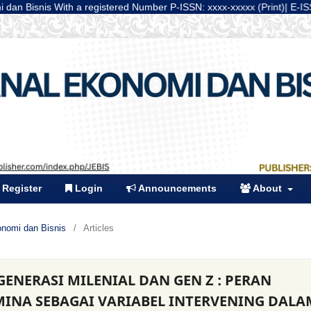
th a registered Number P-ISSN: xxxx-xxxxx (Print)| E-ISSN: xxxx-xxxx (
Register
Login
Announcements
About
konomi dan Bisnis
/
Articles
ENERASI MILENIAL DAN GEN Z : PERAN
MINA SEBAGAI VARIABEL INTERVENING DALA