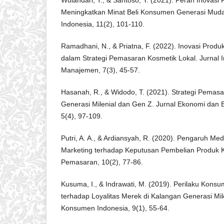
Wulandari, T., & Santoso, Y. (2021). Peran Inovasi
Meningkatkan Minat Beli Konsumen Generasi Muda
Indonesia, 11(2), 101-110.
Ramadhani, N., & Priatna, F. (2022). Inovasi Produ
dalam Strategi Pemasaran Kosmetik Lokal. Jurnal I
Manajemen, 7(3), 45-57.
Hasanah, R., & Widodo, T. (2021). Strategi Pemasar
Generasi Milenial dan Gen Z. Jurnal Ekonomi dan Bi
5(4), 97-109.
Putri, A. A., & Ardiansyah, R. (2020). Pengaruh Med
Marketing terhadap Keputusan Pembelian Produk K
Pemasaran, 10(2), 77-86.
Kusuma, I., & Indrawati, M. (2019). Perilaku Kon
terhadap Loyalitas Merek di Kalangan Generasi Mile
Konsumen Indonesia, 9(1), 55-64.