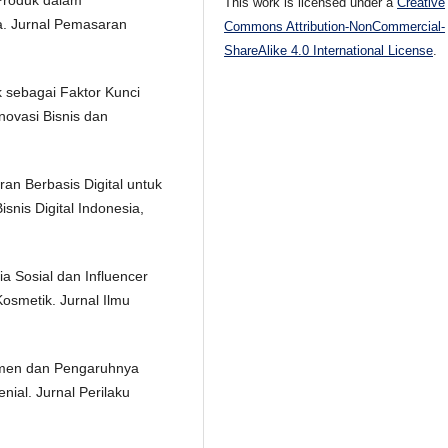
 Produk dalam
This work is licensed under a
Creative
. Jurnal Pemasaran
Commons Attribution-NonCommercial-
ShareAlike 4.0 International License
.
k sebagai Faktor Kunci
novasi Bisnis dan
an Berbasis Digital untuk
snis Digital Indonesia,
ia Sosial dan Influencer
osmetik. Jurnal Ilmu
sumen dan Pengaruhnya
nial. Jurnal Perilaku