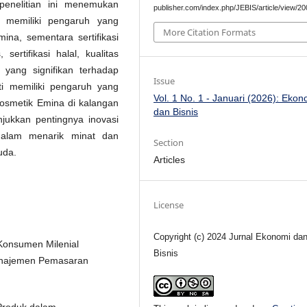
penelitian ini menemukan
publisher.com/index.php/JEBIS/article/view/20
a memiliki pengaruh yang
More Citation Formats
mina, sementara sertifikasi
 sertifikasi halal, kualitas
yang signifikan terhadap
Issue
ti memiliki pengaruh yang
Vol. 1 No. 1 - Januari (2026): Ekon
kosmetik Emina di kalangan
dan Bisnis
jukkan pentingnya inovasi
dalam menarik minat dan
Section
uda.
Articles
License
Copyright (c) 2024 Jurnal Ekonomi da
 Konsumen Milenial
Bisnis
Manajemen Pemasaran