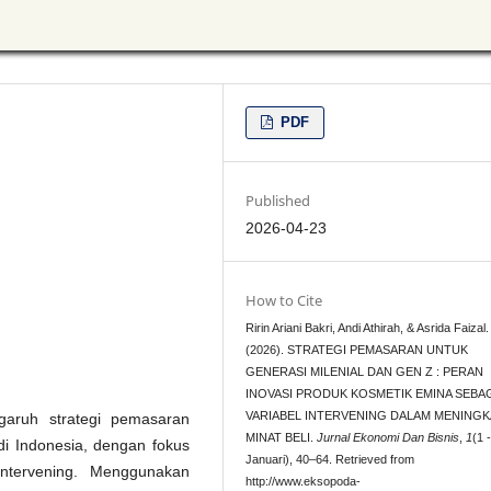
PDF
Published
2026-04-23
How to Cite
Ririn Ariani Bakri, Andi Athirah, & Asrida Faizal.
(2026). STRATEGI PEMASARAN UNTUK
GENERASI MILENIAL DAN GEN Z : PERAN
INOVASI PRODUK KOSMETIK EMINA SEBA
VARIABEL INTERVENING DALAM MENING
ngaruh strategi pemasaran
MINAT BELI.
Jurnal Ekonomi Dan Bisnis
,
1
(1 
di Indonesia, dengan fokus
Januari), 40–64. Retrieved from
intervening. Menggunakan
http://www.eksopoda-