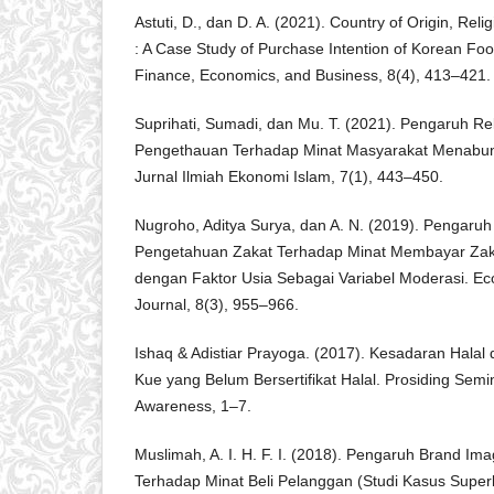
Astuti, D., dan D. A. (2021). Country of Origin, Rel
: A Case Study of Purchase Intention of Korean Foo
Finance, Economics, and Business, 8(4), 413–421.
Suprihati, Sumadi, dan Mu. T. (2021). Pengaruh Rel
Pengethauan Terhadap Minat Masyarakat Menabung
Jurnal Ilmiah Ekonomi Islam, 7(1), 443–450.
Nugroho, Aditya Surya, dan A. N. (2019). Pengaruh 
Pengetahuan Zakat Terhadap Minat Membayar Zaka
dengan Faktor Usia Sebagai Variabel Moderasi. Ec
Journal, 8(3), 955–966.
Ishaq & Adistiar Prayoga. (2017). Kesadaran Halal
Kue yang Belum Bersertifikat Halal. Prosiding Semi
Awareness, 1–7.
Muslimah, A. I. H. F. I. (2018). Pengaruh Brand Imag
Terhadap Minat Beli Pelanggan (Studi Kasus Superk