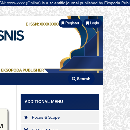
Online) is a scientific journal published by Ekspoda Publisher | url:
Register
Login
Search
ADDITIONAL MENU
Focus & Scope
M